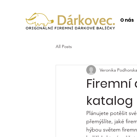
O nás
All Posts
Veronika Podhorsk
Firemní 
katalog 
Plánujete potěšit sv
přemýšlíte, jaké firem
hýbou světem firemn