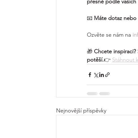
přesně podle vašich
📧 
Máte dotaz nebo 
Ozvěte se nám na 
in
🎁 
Chcete inspiraci?
potěší.
👉 
Stáhnout 
Nejnovější příspěvky