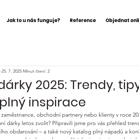
Jak to u nás funguje?
Reference
Objednat onl
a
25. 7. 2025
Minut čtení: 2
dárky 2025: Trendy, tip
plný inspirace
é zaměstnance, obchodní partnery nebo klienty v roce 20
ní dárky letos zvolit? Připravili jsme pro vás přehled tren
ího obdarování – a také nový katalog plný nápadů a kon