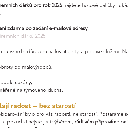
iremních dárků pro rok 2025
 najdete hotové balíčky i uká
.
žení zdarma po zadání e-mailové adresy
:
firemních dárků 2025
ogu vznikl s důrazem na kvalitu, styl a poctivé složení. N
dobroty od malovýrobců,
,
 podle sezóny,
aměřené na týmového ducha.
lají radost – bez starostí
obdarování bylo pro vás radostí, ne starostí. Postaráme s
– a pokud si nejste jistí výběrem, 
rádi vám připravíme bal