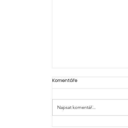
Komentáře
Napsat komentář...
Využijte režim náhradního