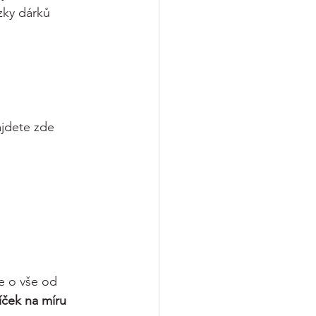
zky dárků 
ajdete zde 
e o vše od 
íček na míru 