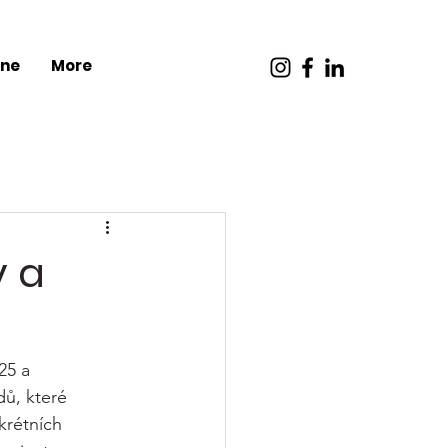
ine
More
y a
25 a 
dů, které 
krétních 