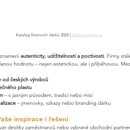
Katalog firemních dárků 2025 | 
Darkyprofirmu.cz
 znamení 
autenticity, udržitelnosti a poctivosti
. Firmy stál
danou hodnotu – nejen estetickou, ale i příběhovou. Mezi 
y od českých výrobců
tečného plastu
em
 – s jasným původem, tradicí nebo misí
alizace
 – jmenovky, vzkazy nebo branding dárku
aše inspirace i řešení
vat desítky zaměstnanců nebo vybrané obchodní partner