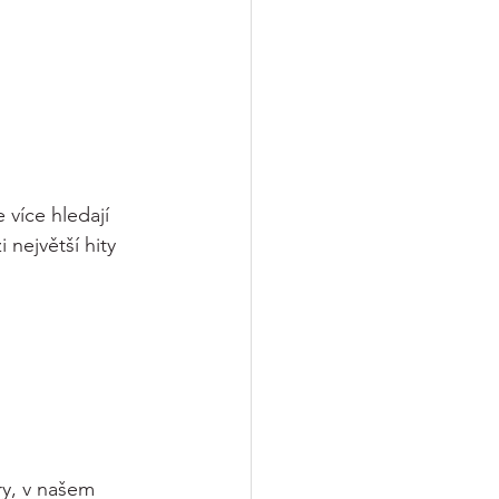
e více hledají 
největší hity 
y, v našem 