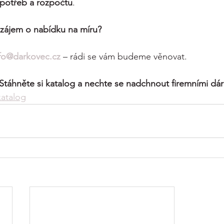
 potřeb a rozpočtu
.
zájem o nabídku na míru?
fo@darkovec.cz
 – rádi se vám budeme věnovat.
 Stáhněte si katalog a nechte se nadchnout firemními dár
katalog