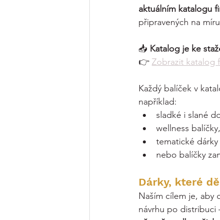
aktuálním katalogu f
připravených na míru
📥 
Katalog je ke sta
👉 
Zobrazit katalog 
Každý balíček v katal
například:
sladké i slané 
wellness balíčky
tematické dárky
nebo balíčky z
Dárky, které dě
Naším cílem je, aby 
návrhu po distribuci 